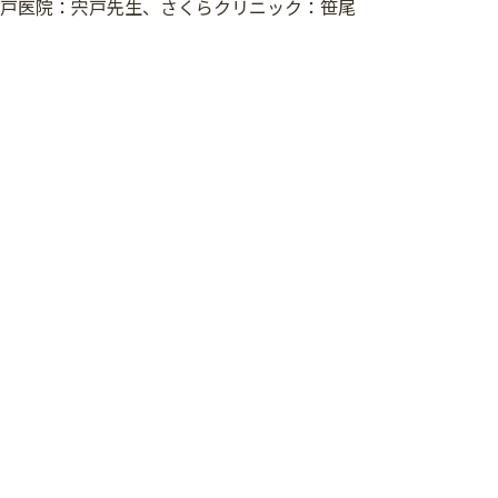
宍戸医院：宍戸先生、さくらクリニック：笹尾